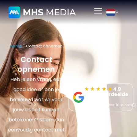
Home
-
Contact opnemen
Contact
opnemen
Heb je een vraag, een
★★★★★
4.9
goed idee of ben je
Best beoordeelde
benieuwd wat wij voor
service
gecertificeerd door: Trustindex
jouw bedrijf kunnen
betekenen? Neem dan
eenvoudig contact met