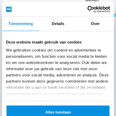
maken
Na de
websites
ontwerp.
backups,
Lees antwoord
we met
op basis
livegang
oplevert.
Na jouw
plugin-
een
Lees antwoor
daarvan
plannen
Zonder
feedback
onderhoud
team
Toestemming
Details
Over
een
we altijd
de
verwerken
en
van
compleet
een
Lees antwoord
beperkingen
we de
voeren
specialisten,
nieuw
evaluatiemeeting
van
aanpassingen
aanpassingen
geen
Deze website maakt gebruik van cookies
ontwerp.
in. Daarin
standaard
opnieuw
door
allesdoeners.
We gebruiken cookies om content en advertenties te
Denk aan
kijken we
thema’s
binnen
7
wanneer
Iedereen
personaliseren, om functies voor social media te bieden
een
terug op
of
werkdagen
.
dat
doet
en om ons websiteverkeer te analyseren. Ook delen we
volledige
de
pagebuilders
informatie over uw gebruik van onze site met onze
Gemiddeld
nodig is.
waar hij
Waarom ondernemers voor
homepagina
samenwerking
partners voor social media, adverteren en analyse. Deze
bouwen
zien we
of zij
met
ons kiezen
en
partners kunnen deze gegevens combineren met andere
we exact
dat een
Daarnaast
goed in
menu,
informatie die u aan ze heeft verstrekt of die ze hebben
vooruit
wat jouw
website
denken
is, en dat
Geen groot corporate bedrijf in strakke
verzameld op basis van uw gebruik van hun services.
kleuren,
naar de
bedrijf
binnen
we mee
werkt.
pakken, maar een efficiënt en betrokken
logo,
volgende
nodig
ongeveer
over
We
team van specialisten dat volledig is
afbeeldingen
stappen.
heeft,
4 weken
verdere
hebben
Alles toestaan
en