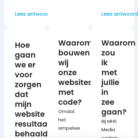
echte,
van hoe
we
werkende
snel je
betrokken.
Lees antwoord
Lees antwoor
homepagina
de
Afhankelijk
die wij
benodigde
van je
speciaal
informatie
onderhoudspak
Waarom
Waarom
voor
Hoe
aanlevert,
(zie de
bouwen
zou
jouw
gaan
zoals
onderhoudspag
bedrijf
wij
ik
teksten,
houden
we er
ontwerpen.
onze
met
logo en
we
voor
We kijken
eventuele
contact
websites
jullie
zorgen
naar je
afbeeldingen.
via een
met
in
dat
huidige
Wij
aangemaakte
code?
zee
website,
mijn
presenteren
groepsapp.
kleuren,
gaan?
Omdat
website
binnen
7
We
logo en
het
werkdagen
zorgen
Bij MHS
resultaat
teksten
simpelweg
het
voor
Media
behaald?
en
betere
eerste
updates,
werken