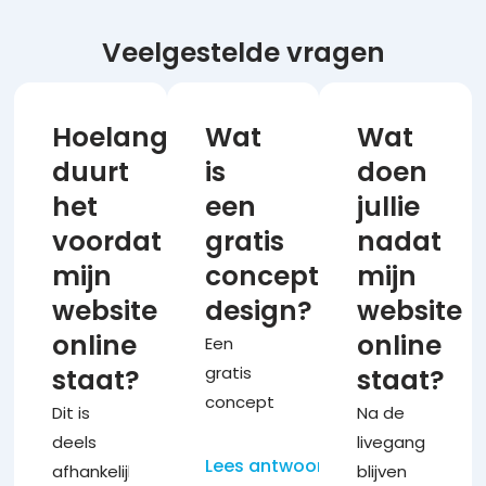
Veelgestelde vragen
Hoelang
Wat
Wat
duurt
is
doen
het
een
jullie
voordat
gratis
nadat
mijn
concept
mijn
website
design?
website
online
online
Een
staat?
gratis
staat?
concept
Dit is
Na de
design is
deels
livegang
een
Lees antwoord
afhankelijk
blijven