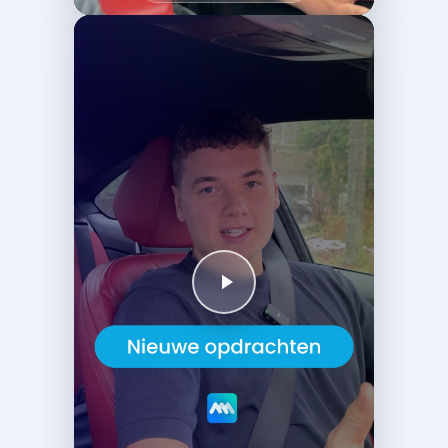
gratis
concept
design
ontvangen?
Vul het
formulier
in
en we
gaan
voor je
aan de
slag.