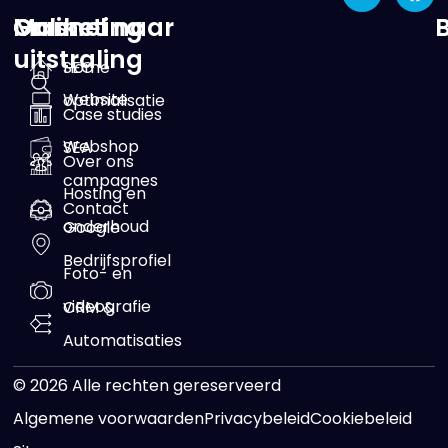
Online
Marketing
Ga snel naar
uitstraling
SEO
Home
Website
optimalisatie
Case studies
Webshop
SEA
Over ons
campagnes
Hosting en
Contact
onderhoud
Google
Bedrijfsprofiel
Foto- en
videografie
CRM &
Automatisaties
© 2026 Alle rechten gereserveerd
Algemene voorwaarden
Privacybeleid
Cookiebeleid