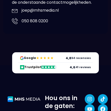
de onderstaande contactmogelijkheden.
joep@mhsmedia.nl
050 808 0200
★★★★★
4,8
Google
64 recensies
4,6
Trustpilot
41 reviews
Hou ons in
de gaten: