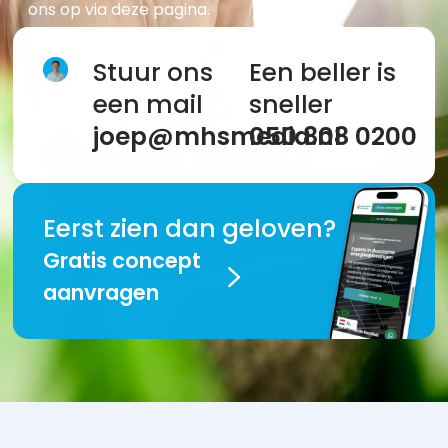
ons op via deze pagina.
Stuur ons
Een beller is
een mail
sneller
joep@mhsmedia.nl
050 808 0200
Eerst zien dan geloven?
Gratis concept
aanvragen