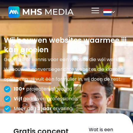
Wij bouwen websites waarmee jij
kan groeien
Geen tijd of kennis voor een website die wél werkt?
Wij bouwen conversiegerichte websites die klanten
opleveren. Jij vult één formulier in, wij doen de rest.
100+
projecten afgerond
Vijf
gedreven professionals
Meer dan
3 jaar
ervaring
Gratis concept
Wat is een