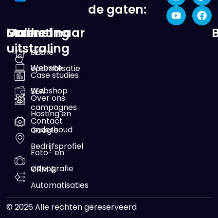
de gaten:
Online
Marketing
Ga snel naar
uitstraling
SEO
Home
Website
optimalisatie
Case studies
Webshop
SEA
Over ons
campagnes
Hosting en
Contact
onderhoud
Google
Bedrijfsprofiel
Foto- en
videografie
CRM &
Automatisaties
© 2026 Alle rechten gereserveerd