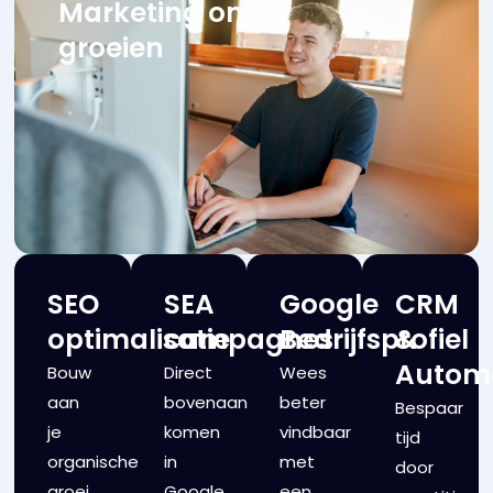
Marketing om te
groeien
SEO
SEA
Google
CRM
optimalisatie
campagnes
Bedrijfsprofiel
&
Automa
Bouw
Direct
Wees
aan
bovenaan
beter
Bespaar
je
komen
vindbaar
tijd
organische
in
met
door
groei
Google
een