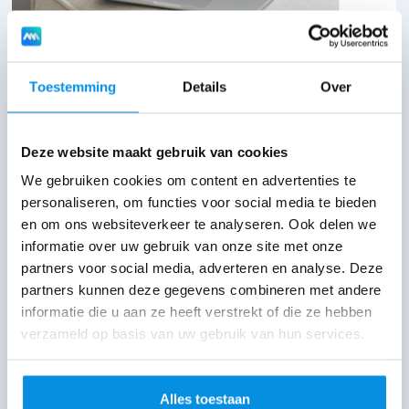
swingcapital.nl
Toestemming
Details
Over
Deze website maakt gebruik van cookies
We gebruiken cookies om content en advertenties te
Waarom ondernemers voor
personaliseren, om functies voor social media te bieden
ons kiezen
en om ons websiteverkeer te analyseren. Ook delen we
informatie over uw gebruik van onze site met onze
Geen groot corporate bedrijf in strakke
partners voor social media, adverteren en analyse. Deze
pakken, maar een efficiënt en betrokken
partners kunnen deze gegevens combineren met andere
informatie die u aan ze heeft verstrekt of die ze hebben
team van specialisten dat volledig is
verzameld op basis van uw gebruik van hun services.
gefocust op resultaat. Dat is waar MHS
Media om bekendstaat. Met korte lijnen, een
Alles toestaan