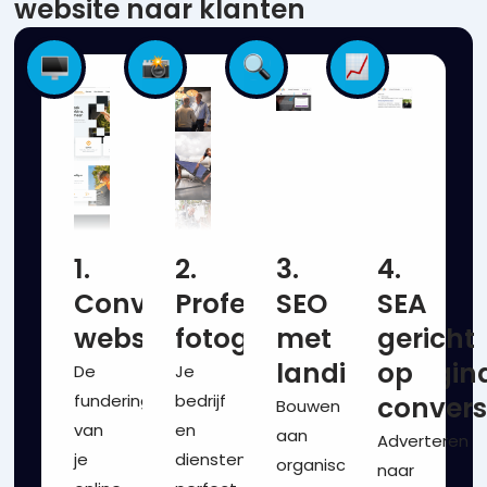
website naar klanten
1.
2.
3.
4.
Conversiegerichte
Professionele
SEO
SEA
website
fotografie
met
gericht
landingspagin
op
De
Je
fundering
bedrijf
convers
Bouwen
van
en
aan
Adverteren
je
diensten
organische
naar