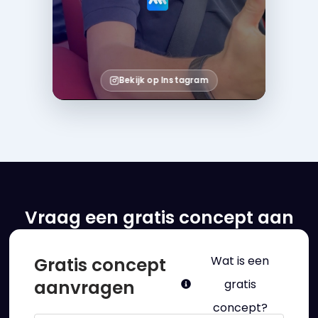
die een
concept
ziet,
graag
verder
Bekijk op Instagram
met ons
in
gesprek
gaat.
Wil je
Vraag een gratis concept aan
jouw
gratis
concept
Gratis concept
Wat is een
design
aanvragen
gratis
ontvangen?
concept?
Vul het