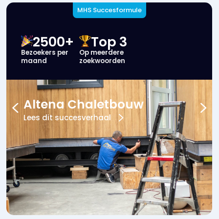
MHS Succesformule
400+
#1
Offerte
In Google
aanvragen
Kittenvoegen
Lees dit succesverhaal