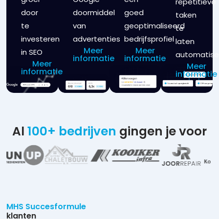
repetitieve
door
doormiddel
goed
taken
te
van
geoptimaliseerd
te
investeren
advertenties
bedrijfsprofiel
laten
Meer
Meer
in SEO
automatise
informatie
informatie
Meer
Meer
informatie
informatie
Al
100+ bedrijven
gingen je voor
MHS Succesformule
klanten