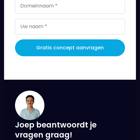
formulier
in
en we
gaan
voor je
aan de
Gratis concept aanvragen
slag.
Joep beantwoordt je
vragen graag!