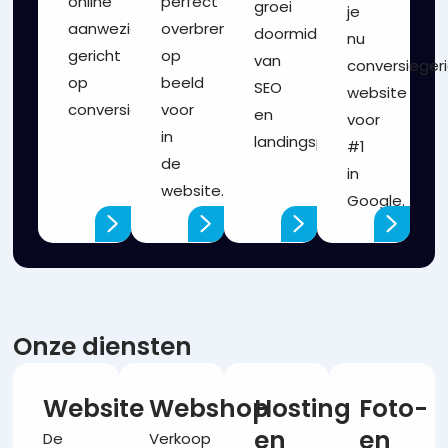
online
perfect
groei
je
aanwezigheid
overbrengen
doormiddel
nu
gericht
op
van
conversieger
op
beeld
SEO
website
conversie.
voor
en
voor
in
landingspagina’s.
#1
de
in
website.
Google.
Onze diensten
Website
Webshop
Hosting
Foto-
en
en
De
Verkoop