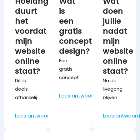
Hoelang
Wat
Wat
duurt
is
doen
het
een
jullie
voordat
gratis
nadat
mijn
concept
mijn
website
design?
website
online
online
Een
staat?
gratis
staat?
concept
Dit is
Na de
design is
deels
livegang
een
Lees antwoord
afhankelijk
blijven
echte,
van hoe
we
werkende
snel je
betrokken.
Lees antwoord
Lees antwoor
homepagina
de
Afhankelijk
die wij
benodigde
van je
speciaal
informatie
onderhoudspak