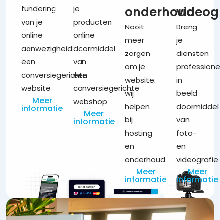
fundering
je
onderhoud
videog
van je
producten
Nooit
Breng
online
online
meer
je
aanwezigheid:
doormiddel
zorgen
diensten
een
van
om je
professione
conversiegerichte
een
website,
in
website
conversiegerichte
wij
beeld
Meer
webshop
helpen
doormiddel
informatie
Meer
bij
van
informatie
hosting
foto-
en
en
onderhoud
videografie
Meer
Meer
informatie
informatie