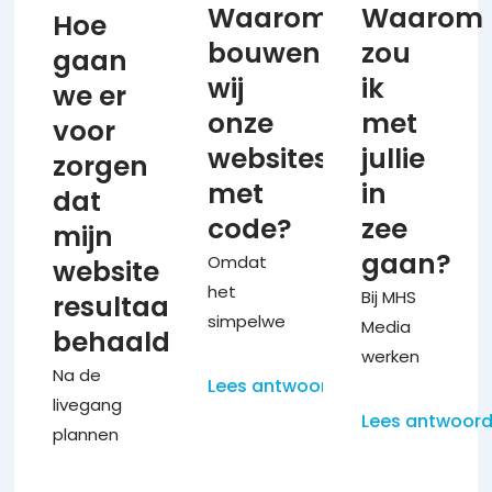
Waarom
Waarom
voor
Hoe
aanlevert,
(zie de
bouwen
zou
jouw
gaan
zoals
onderhoudspag
bedrijf
wij
ik
teksten,
houden
we er
ontwerpen.
onze
met
logo en
we
voor
We kijken
eventuele
contact
websites
jullie
zorgen
naar je
afbeeldingen.
via een
met
in
dat
huidige
Wij
aangemaakte
code?
zee
website,
mijn
presenteren
groepsapp.
kleuren,
gaan?
Omdat
website
binnen
7
We
logo en
het
werkdagen
zorgen
Bij MHS
resultaat
teksten
simpelweg
het
voor
Media
behaald?
en
betere
eerste
updates,
werken
maken
Na de
websites
ontwerp.
backups,
Lees antwoord
we met
op basis
livegang
oplevert.
Na jouw
plugin-
een
Lees antwoor
daarvan
plannen
Zonder
feedback
onderhoud
team
een
we altijd
de
verwerken
en
van
compleet