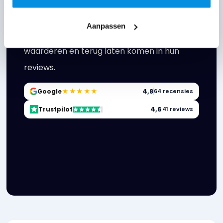
nuchtere aanpak en oog voor wat écht
werkt, leveren we keer op keer sterke
Aanpassen
resultaten – iets wat onze klanten
waarderen en terug laten komen in hun
reviews.
★★★★★
4,8
Google
64 recensies
4,6
Trustpilot
41 reviews