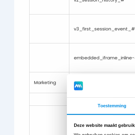
v3_first_session_event_#
embedded_iframe_inline
Marketing
IDE
pagead/1pconversion/#/
Toestemming
Deze website maakt gebruik
We gebruiken cookies om cont