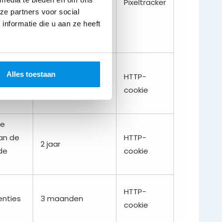
ordt
Sessie
Pixeltracker
ze partners voor social
nformatie die u aan ze heeft
an
te
Alles toestaan
an de
HTTP-
2 jaar
de
cookie
te
an de
HTTP-
2 jaar
de
cookie
HTTP-
enties
3 maanden
cookie