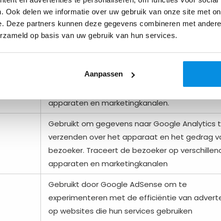
hoe de bezoeker tussen sites navigeert. Dit w
. Ook delen we informatie over uw gebruik van onze site met on
gebruikt voor het meten van advertentie-
e. Deze partners kunnen deze gegevens combineren met andere i
inspanningen en vergemakkelijkt de betaling v
erzameld op basis van uw gebruik van hun services.
verwijzingskosten tussen websites.
Gebruikt om gegevens naar Google Analytics 
Aanpassen
verzenden over het apparaat en het gedrag v
bezoeker. Traceert de bezoeker op verschillen
apparaten en marketingkanalen.
Gebruikt om gegevens naar Google Analytics 
verzenden over het apparaat en het gedrag v
bezoeker. Traceert de bezoeker op verschillen
apparaten en marketingkanalen
Gebruikt door Google AdSense om te
experimenteren met de efficiëntie van advert
op websites die hun services gebruiken