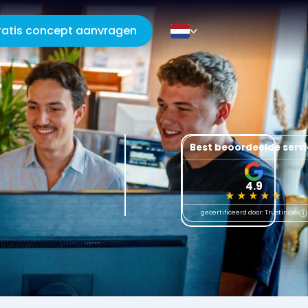
ratis concept aanvragen
Best beoordeelde serv
4.9
★★★★★
gecertificeerd door: Trustindex