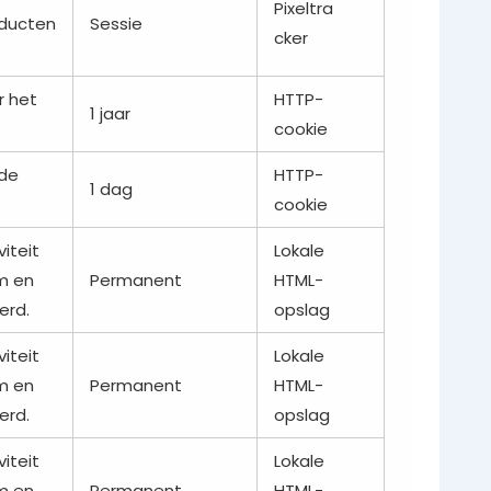
Pixeltra
oducten
Sessie
cker
r het
HTTP-
1 jaar
cookie
 de
HTTP-
1 dag
cookie
iteit
Lokale
am en
Permanent
HTML-
erd.
opslag
iteit
Lokale
am en
Permanent
HTML-
erd.
opslag
iteit
Lokale
am en
Permanent
HTML-