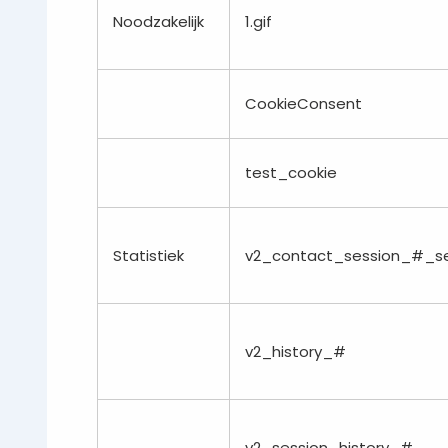
Noodzakelijk
1.gif
CookieConsent
test_cookie
Statistiek
v2_contact_session_#_se
v2_history_#
v2_session_history_#