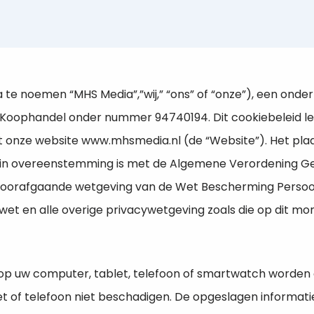
a te noemen “MHS Media”,”wij,” “ons” of “onze”), een onde
Koophandel onder nummer 94740194. Dit cookiebeleid legt
t onze website www.mhsmedia.nl (de “Website”). Het pla
 in overeenstemming is met de Algemene Verordening Ge
e voorafgaande wetgeving van de Wet Bescherming Pers
wet en alle overige privacywetgeving zoals die op dit mo
 op uw computer, tablet, telefoon of smartwatch worde
t of telefoon niet beschadigen. De opgeslagen informati