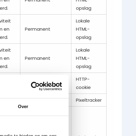
erd.
opslag
iteit
Lokale
am en
Permanent
HTML-
erd.
opslag
iteit
Lokale
am en
Permanent
HTML-
erd.
opslag
HTTP-
400 dagen
cookie
Sessie
Pixeltracker
Over
er
en of
cteert
 media te bieden en om ons