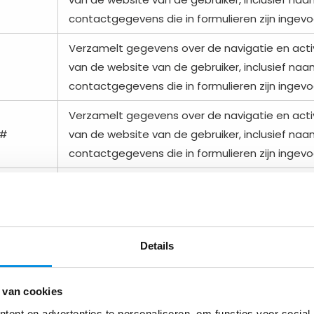
contactgegevens die in formulieren zijn ingevo
Verzamelt gegevens over de navigatie en activ
van de website van de gebruiker, inclusief na
contactgegevens die in formulieren zijn ingevo
Verzamelt gegevens over de navigatie en activ
-#
van de website van de gebruiker, inclusief na
contactgegevens die in formulieren zijn ingevo
In afwachting.
In afwachting
Details
Wordt gebruikt om bij te houden of de bezoek
interesse heeft getoond in specifieke product
 van cookies
evenementen op meerdere websites en dete
ent en advertenties te personaliseren, om functies voor social