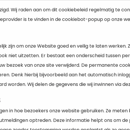
gd. Wij raden aan om dit cookiebeleid regelmatig te cont
ieprovider is te vinden in de cookiebot-popup op onze we
elijk zijn om onze Website goed en veilig te laten werken
ook niet uitzetten. Er bestaat een onderscheid tussen pe
na uw bezoek van onze site verwijderd. De permanente c
eren. Denk hierbij bijvoorbeeld aan het automatisch inlo
 worden. Wij delen de gegevens die wij inwinnen via dez
s
rijgen in hoe bezoekers onze website gebruiken. Ze meten
foutmeldingen optreden. Deze informatie helpt ons om de 
ogen zonder toestemming worden geplaatst als ze geen