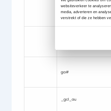
pagead/1puser-list/#
websiteverkeer te analyseren
media, adverteren en analys
verstrekt of die ze hebben v
_ga
ga#
_gcl_au