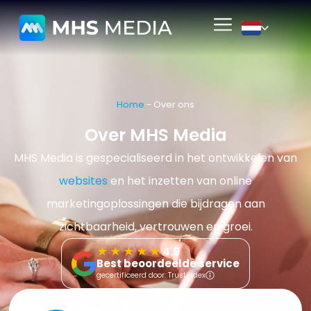
Home
-
Over ons
Over MHS Media
MHS Media is gespecialiseerd in het ontwikkelen van
websites
en het inzetten van online
marketingoplossingen die bijdragen aan
zichtbaarheid, vertrouwen en groei.
★★★★★
4.9
Best beoordeelde service
gecertificeerd door: Trustindex