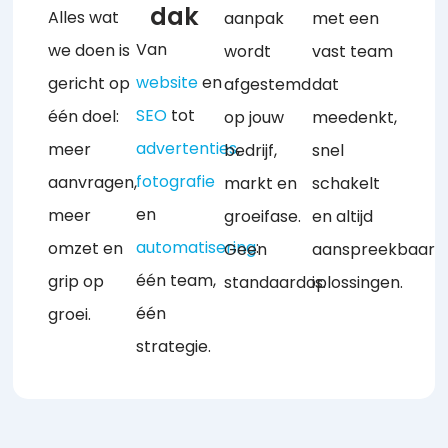
dak
Alles wat
aanpak
met een
Van
we doen is
wordt
vast team
website
en
gericht op
afgestemd
dat
SEO
tot
één doel:
op jouw
meedenkt,
advertenties
,
meer
bedrijf,
snel
fotografie
aanvragen,
markt en
schakelt
en
meer
groeifase.
en altijd
automatisering
:
omzet en
Geen
aanspreekbaar
één team,
grip op
standaardoplossingen.
is.
één
groei.
strategie.