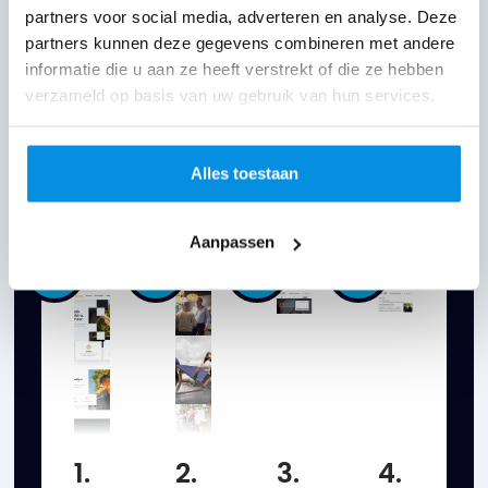
graag aan meer
partners voor social media, adverteren en analyse. Deze
aanvragen.
partners kunnen deze gegevens combineren met andere
informatie die u aan ze heeft verstrekt of die ze hebben
verzameld op basis van uw gebruik van hun services.
De
MHS Succesformule
: van
Alles toestaan
website naar klanten
Aanpassen
1.
2.
3.
4.