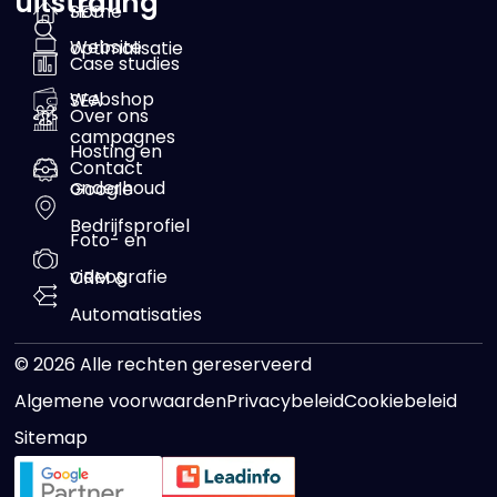
uitstraling
SEO
Home
Website
optimalisatie
Case studies
Webshop
SEA
Over ons
campagnes
Hosting en
Contact
onderhoud
Google
Bedrijfsprofiel
Foto- en
videografie
CRM &
Automatisaties
© 2026 Alle rechten gereserveerd
Algemene voorwaarden
Privacybeleid
Cookiebeleid
Sitemap