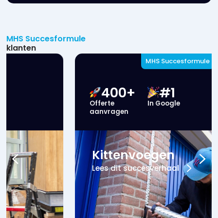
MHS Succesformule
klanten
MHS Succesformule
400+
#1
Offerte
In Google
aanvragen
Kittenvoegen
Lees dit succesverhaal