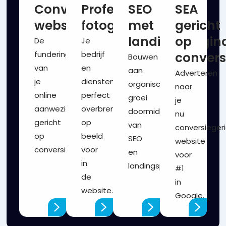
Conversiegerichte
Professionele
SEO
SEA
website
fotografie
met
gericht
landingspagin
op
De
Je
fundering
bedrijf
convers
Bouwen
van
en
aan
Adverteren
je
diensten
organische
naar
online
perfect
groei
je
aanwezigheid
overbrengen
doormiddel
nu
gericht
op
van
conversieger
op
beeld
SEO
website
conversie.
voor
en
voor
in
landingspagina’s.
#1
de
in
website.
Google.