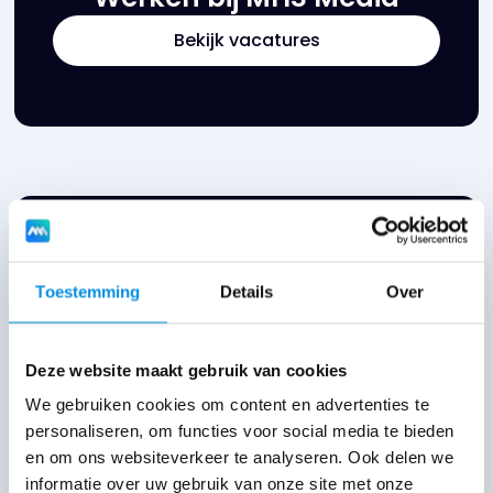
Bekijk vacatures
Geen tijd of
Gratis
concept
zin om met
aanvragen
Toestemming
Details
Over
je website
bezig te zijn?
Stel een
vraag
Deze website maakt gebruik van cookies
Vraag eenvoudig
We gebruiken cookies om content en advertenties te
een gratis concept
personaliseren, om functies voor social media te bieden
en om ons websiteverkeer te analyseren. Ook delen we
aan. Joep helpt je
informatie over uw gebruik van onze site met onze