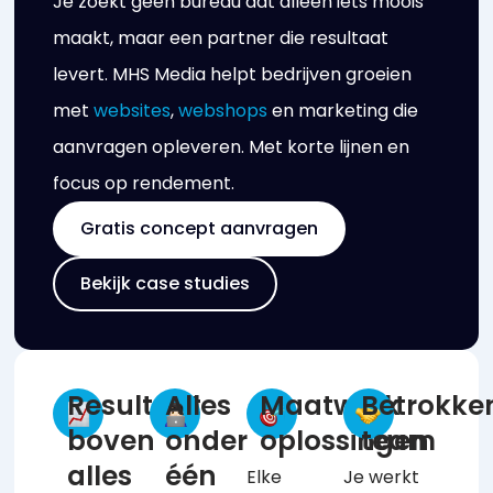
Je zoekt geen bureau dat alleen iets moois
maakt, maar een partner die resultaat
levert. MHS Media helpt bedrijven groeien
met
websites
,
webshops
en marketing die
aanvragen opleveren. Met korte lijnen en
focus op rendement.
Gratis concept aanvragen
Bekijk case studies
Resultaat
Alles
Maatwerk
Betrokke
boven
onder
oplossingen
team
alles
één
Elke
Je werkt