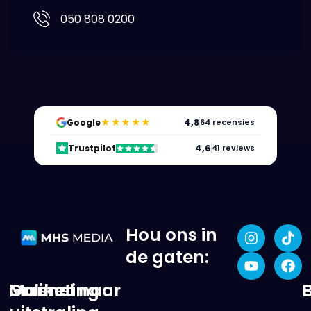
050 808 0200
★★★★★
4,8
Google
64 recensies
4,6
Trustpilot
41 reviews
Hou ons in
de gaten:
Online
Marketing
Ga snel naar