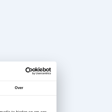
Over
 media te bieden en om ons