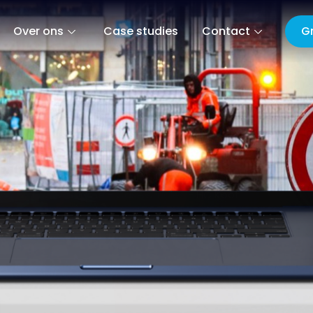
G
Over ons
Case studies
Contact
Home
-
Case studies
-
HC Koot
HC Koot
22 december 2025