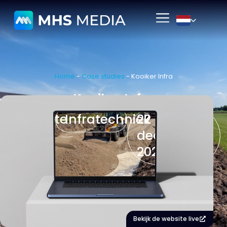
Home
-
Case studies
-
Kooiker Infra
Kooiker Infra
Website
Infratechniek
22
december
2025
Bekijk de website live