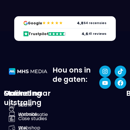
★★★★★
4,8
Google
64 recensies
4,6
Trustpilot
41 reviews
Hou ons in
de gaten:
Online
Marketing
Ga snel naar
uitstraling
SEO
Home
Website
optimalisatie
Case studies
Webshop
SEA