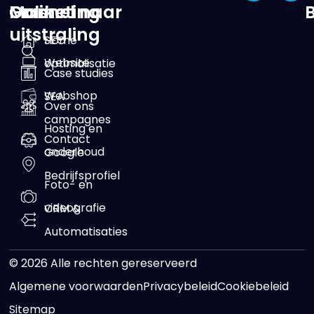
Online
Marketing
Ga snel naar
uitstraling
SEO
Home
Website
optimalisatie
Case studies
Webshop
SEA
Over ons
campagnes
Hosting en
Contact
onderhoud
Google
Bedrijfsprofiel
Foto- en
videografie
CRM &
Automatisaties
© 2026 Alle rechten gereserveerd
Algemene voorwaarden
Privacybeleid
Cookiebeleid
Sitemap