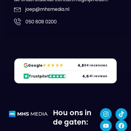
joep@mhsmedia.nl
050 808 0200
★★★★★
4,8
Google
64 recensies
4,6
Trustpilot
41 reviews
Hou ons in
de gaten: