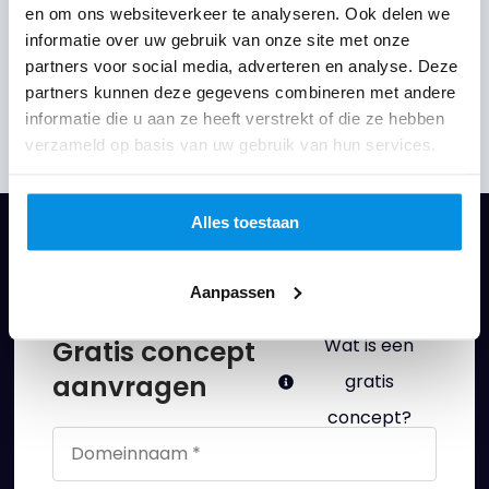
en om ons websiteverkeer te analyseren. Ook delen we
informatie over uw gebruik van onze site met onze
partners voor social media, adverteren en analyse. Deze
Bekijk op Instagram
partners kunnen deze gegevens combineren met andere
informatie die u aan ze heeft verstrekt of die ze hebben
verzameld op basis van uw gebruik van hun services.
Alles toestaan
Vraag een gratis concept aan
Aanpassen
Gratis concept
Wat is een
aanvragen
gratis
concept?