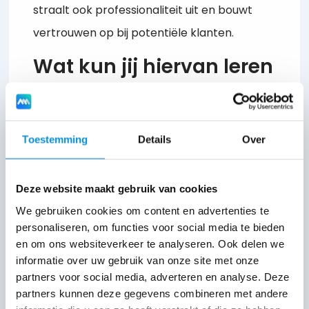
straalt ook professionaliteit uit en bouwt
vertrouwen op bij potentiële klanten.
Wat kun jij hiervan leren
Het succes van Adhunt laat zien hoe
belangrijk het is om je landingspagina’s en
Toestemming
Details
Over
website af te stemmen op je advertenties.
Een aantal belangrijke lessen:
Deze website maakt gebruik van cookies
We gebruiken cookies om content en advertenties te
Zorg dat je landingspagina altijd aansluit
personaliseren, om functies voor social media te bieden
bij de advertentie waarmee bezoekers
en om ons websiteverkeer te analyseren. Ook delen we
erop terechtkomen.
informatie over uw gebruik van onze site met onze
partners voor social media, adverteren en analyse. Deze
Houd je pagina simpel, met een
partners kunnen deze gegevens combineren met andere
duidelijke boodschap en een enkele