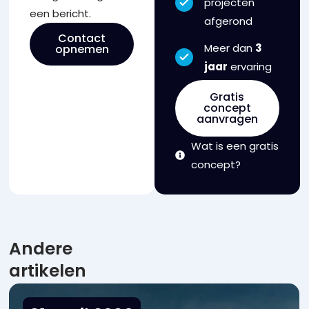
projecten
een bericht.
afgerond
Contact
Meer dan
3
opnemen
jaar
ervaring
Gratis
concept
aanvragen
Wat is een gratis
concept?
Andere
artikelen