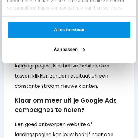
informatie die u aan ze heeft verstrekt of die ze hebben
verzameld op basis van uw gebruik van hun services.
call-to-action.
Analyseer de prestaties van je
Alles toestaan
landingspagina en optimaliseer continu
om de conversieratio te verbeteren.
Aanpassen
Een goed converterende Google Ads
landingspagina kan het verschil maken
tussen klikken zonder resultaat en een
constante stroom nieuwe klanten.
Klaar om meer uit je Google Ads
campagnes te halen?
Een goed ontworpen website of
landingspagina kan jouw bedrijf naar een