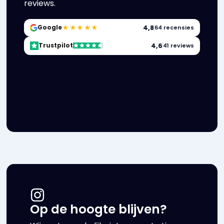
reviews.
★★★★★
4,8
Google
64 recensies
4,6
Trustpilot
41 reviews
Op de hoogte blijven?