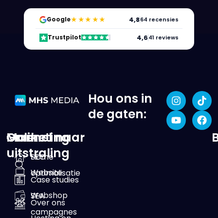
★★★★★
4,8
Google
64 recensies
4,6
Trustpilot
41 reviews
Hou ons in
de gaten:
Online
Marketing
Ga snel naar
uitstraling
SEO
Home
Website
optimalisatie
Case studies
Webshop
SEA
Over ons
campagnes