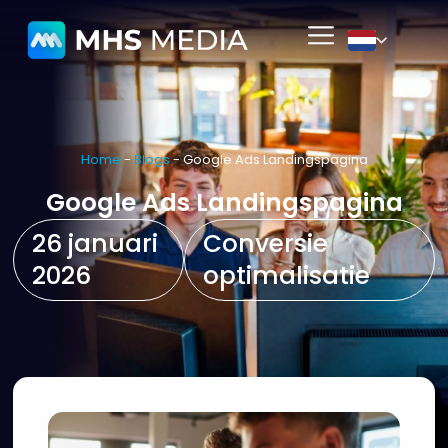
Home
-
Blogs
-
Google Ads Landingspagina
Google Ads Landingspagina
26 januari
Conversie
2026
optimalisatie