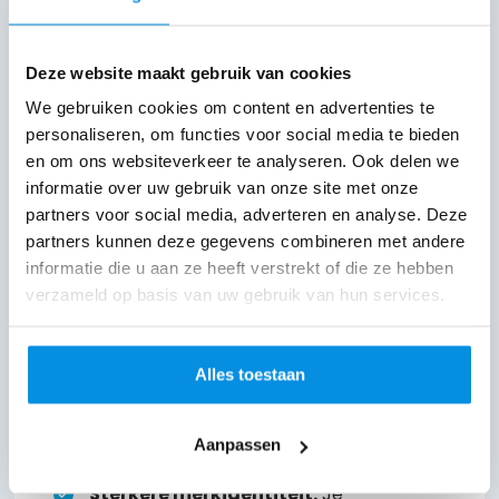
Zelfs eenvoudige foto’s van je werkruimte of
team kunnen al een wereld van verschil
Deze website maakt gebruik van cookies
maken.
We gebruiken cookies om content en advertenties te
personaliseren, om functies voor social media te bieden
De impact van
en om ons websiteverkeer te analyseren. Ook delen we
authentieke website
informatie over uw gebruik van onze site met onze
partners voor social media, adverteren en analyse. Deze
foto’s
partners kunnen deze gegevens combineren met andere
informatie die u aan ze heeft verstrekt of die ze hebben
Het investeren in unieke beelden heeft
verzameld op basis van uw gebruik van hun services.
meetbare voordelen:
Hogere betrokkenheid:
Bezoekers
Alles toestaan
blijven langer op je website en klikken
Aanpassen
vaker door.
Sterkere merkidentiteit:
Je