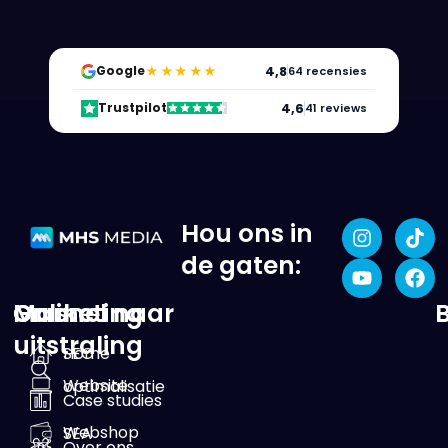
★★★★★
4,8
Google
64 recensies
4,6
Trustpilot
41 reviews
Hou ons in
de gaten:
Online
Marketing
Ga snel naar
uitstraling
SEO
Home
Website
optimalisatie
Case studies
Webshop
SEA
Over ons