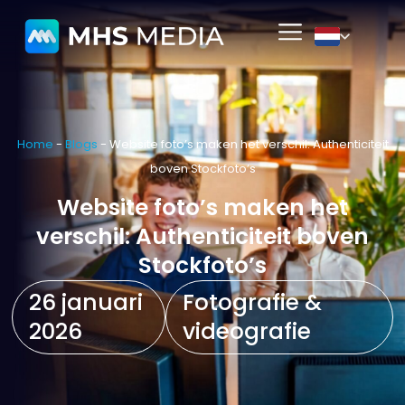
Home
-
Blogs
-
Website foto’s maken het verschil: Authenticiteit
boven Stockfoto’s
Website foto’s maken het
verschil: Authenticiteit boven
Stockfoto’s
26 januari
Fotografie &
2026
videografie