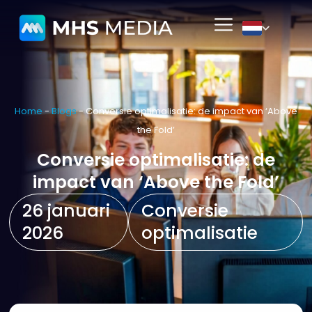
Home
-
Blogs
-
Conversie optimalisatie: de impact van ‘Above
the Fold’
Conversie optimalisatie: de
impact van ‘Above the Fold’
26 januari
Conversie
2026
optimalisatie