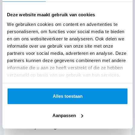
belangrijke elementen, zoals je CTA,
Deze website maakt gebruik van cookies
visueel opvallen.
We gebruiken cookies om content en advertenties te
Maximaliseer je
personaliseren, om functies voor social media te bieden
resultaten
en om ons websiteverkeer te analyseren. Ook delen we
informatie over uw gebruik van onze site met onze
partners voor social media, adverteren en analyse. Deze
‘Above the fold’ is niet zomaar een plek op
partners kunnen deze gegevens combineren met andere
je website – het is de plek waar bezoekers
informatie die u aan ze heeft verstrekt of die ze hebben
verzameld op basis van uw gebruik van hun services.
besluiten of ze verder willen klikken of
vertrekken. Door deze ruimte effectief in te
richten met een duidelijke boodschap,
Alles toestaan
sterke visuele elementen en een
Aanpassen
overtuigende CTA, kun je jouw conversies
aanzienlijk verhogen.