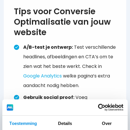
Tips voor Conversie
Optimalisatie van jouw
website
A/B-test je ontwerp:
Test verschillende
headlines, afbeeldingen en CTA’s om te
zien wat het beste werkt. Check in
Google Analytics
welke pagina’s extra
aandacht nodig hebben.
Gebruik social proof:
Voeg
beoordelingen of testimonials toe om
vertrouwen te wekken.
Toestemming
Details
Over
Maak gebruik van contrast:
Zorg dat