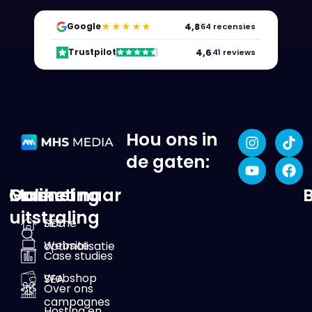
★★★★★
4,8
Google
64 recensies
4,6
Trustpilot
41 reviews
Hou ons in
de gaten:
Online
Marketing
Ga snel naar
uitstraling
SEO
Home
Website
optimalisatie
Case studies
Webshop
SEA
Over ons
campagnes
Hosting en