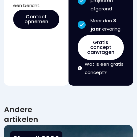
projecten
een bericht.
afgerond
Contact
Meer dan
3
opnemen
jaar
ervaring
Gratis
concept
aanvragen
Wat is een gratis
concept?
Andere
artikelen