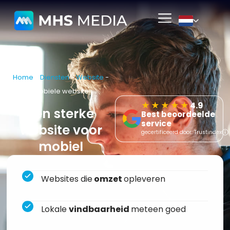
Home
-
Diensten
-
Website
-
Mobiele website
★★★★★
4.9
Een sterke
Best beoordeelde
service
website voor
gecertificeerd door: Trustindex
mobiel
Websites die
omzet
opleveren
Lokale
vindbaarheid
meteen goed