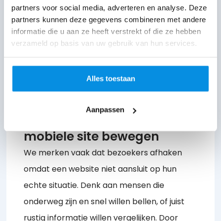
met Joep en krijg
partners voor social media, adverteren en analyse. Deze
partners kunnen deze gegevens combineren met andere
antwoord op al jouw
informatie die u aan ze heeft verstrekt of die ze hebben
vragen!
verzameld op basis van uw gebruik van hun services.
Alles toestaan
Aanpassen
Hoe gebruikers door je
mobiele site bewegen
We merken vaak dat bezoekers afhaken
omdat een website niet aansluit op hun
echte situatie. Denk aan mensen die
onderweg zijn en snel willen bellen, of juist
rustig informatie willen vergelijken. Door