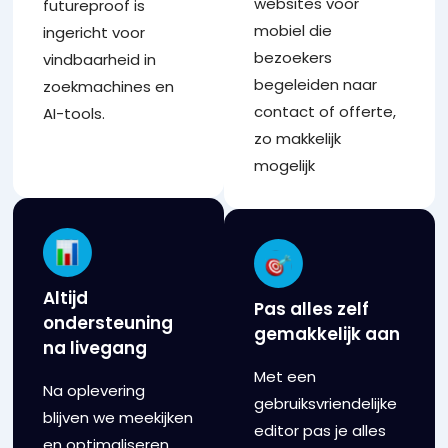
websites voor
futureproof is
mobiel die
ingericht voor
bezoekers
vindbaarheid in
begeleiden naar
zoekmachines en
contact of offerte,
AI-tools.
zo makkelijk
mogelijk
Altijd
Pas alles zelf
ondersteuning
gemakkelijk aan
na livegang
Met een
Na oplevering
gebruiksvriendelijke
blijven we meekijken
editor pas je alles
en optimaliseren.