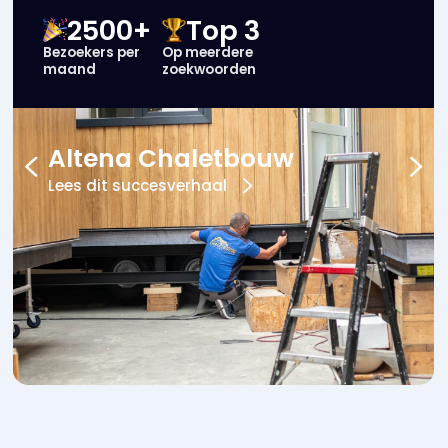
2500+
Top 3
Bezoekers per
Op meerdere
maand
zoekwoorden
Altena Chaletbouw
Lees dit succesverhaal