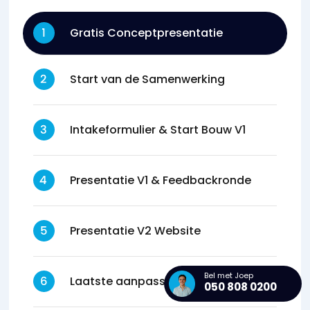
Gratis Conceptpresentatie
Start van de Samenwerking
Intakeformulier & Start Bouw V1
Presentatie V1 & Feedbackronde
Presentatie V2 Website
Bel met Joep
Laatste aanpassingen verwerken
050 808 0200