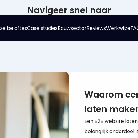
Navigeer snel naar
ze beloftes
Case studies
Bouwsector
Reviews
Werkwijze
FA
Waarom een
laten make
Een B2B website late
belangrijk onderdeel i