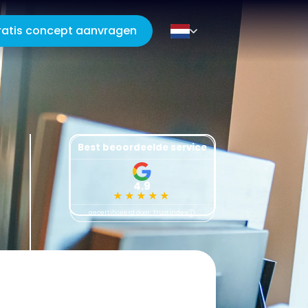
ratis concept aanvragen
Best beoordeelde service
4.9
★★★★★
gecertificeerd door: Trustindex