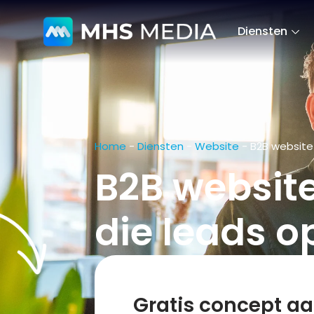
Diensten
Home
-
Diensten
-
Website
-
B2B website
B2B websit
die leads o
Gratis concept a