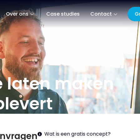
G
Over ons
Case studies
Contact
e laten maken
plevert
anvragen
Wat is een gratis concept?