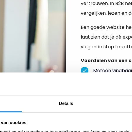
vertrouwen. In B2B ne
vergelijken, lezen en
Een goede website helpt
laat zien dat je dé e
volgende stap te zett
Voordelen van een c
Meteen vindbaar
Gericht op leadg
Makkelijk uit te
landingspagina’s
Details
Gekoppeld aan 
 van cookies
ent en advertenties te personaliseren, om functies voor social