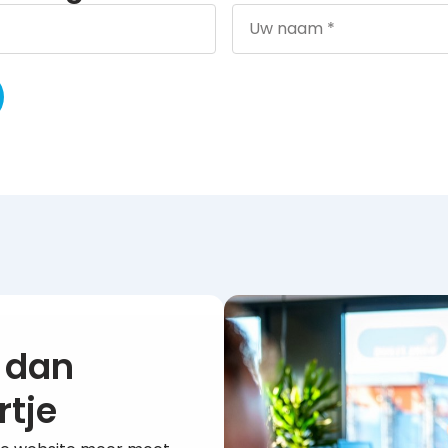
r dan
rtje