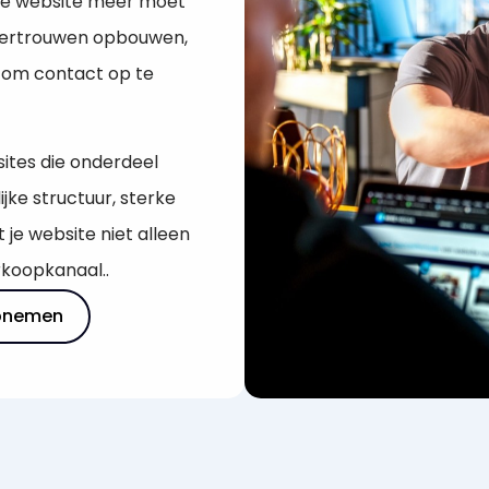
 je website meer moet
 vertrouwen opbouwen,
 om contact op te
ites die onderdeel
jke structuur, sterke
je website niet alleen
rkoopkanaal..
pnemen