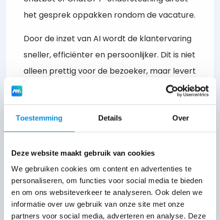
het gesprek oppakken rondom de vacature.
Door de inzet van AI wordt de klantervaring
sneller, efficiënter en persoonlijker. Dit is niet
alleen prettig voor de bezoeker, maar levert
ook direct voordelen op voor bedrijven.
Hogere klanttevredenheid, lagere kosten en
Toestemming
Details
Over
meer omzet: een AI chatbot is een
investering die zichzelf snel terugverdient.
Deze website maakt gebruik van cookies
Wil Jij Ook een AI Chatbot op
We gebruiken cookies om content en advertenties te
Jouw Website?
personaliseren, om functies voor social media te bieden
en om ons websiteverkeer te analyseren. Ook delen we
Wil jij dat jouw website meer doet dan alleen
informatie over uw gebruik van onze site met onze
informatie tonen? Een
AI chatbot
kan het
partners voor social media, adverteren en analyse. Deze