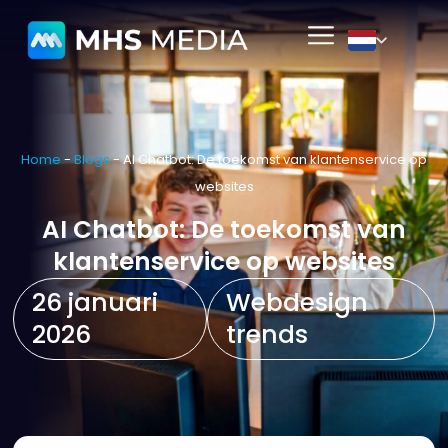
Home
-
Blogs
-
AI Chatbot: De toekomst van klantenservice op
websites
AI Chatbot: De toekomst van
klantenservice op websites
26 januari
Webdesign
2026
trends