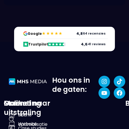
★★★★★
4,8
Google
64 recensies
4,6
Trustpilot
41 reviews
Hou ons in
de gaten:
Online
Marketing
Ga snel naar
uitstraling
SEO
Home
Website
optimalisatie
Case studies