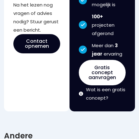
mogelijk is
Na het lezen nog
vragen of advies
100+
nodig? Stuur gerust
projecten
een bericht.
afgerond
Contact
Meer dan
3
opnemen
jaar
ervaring
Gratis
concept
aanvragen
Wat is een gratis
concept?
Andere