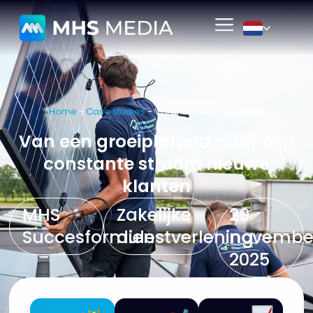
Home
-
Case studies
-
Verantwoord Duurzaam
Van een groeiplafond naar een
constante stroom nieuwe
klanten
MHS
Zakelijke
29
Succesformule
dienstverlening
novembe
2025