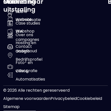
Online
Marketing
Ga snel naar
uitstraling
SEO
Home
Website
optimalisatie
Case studies
Webshop
SEA
Over ons
campagnes
Hosting en
Contact
onderhoud
Google
Bedrijfsprofiel
Foto- en
videografie
CRM &
Automatisaties
© 2026 Alle rechten gereserveerd
Algemene voorwaarden
Privacybeleid
Cookiebeleid
Sitemap