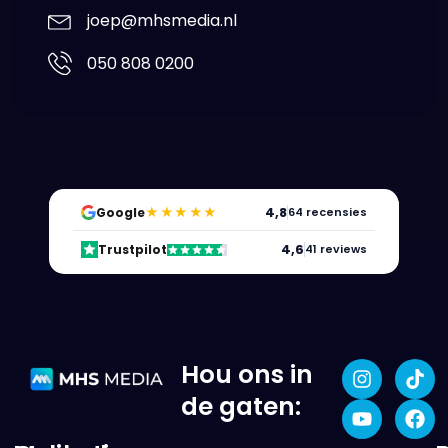
joep@mhsmedia.nl
050 808 0200
★★★★★
4,8
Google
64 recensies
4,6
Trustpilot
41 reviews
Hou ons in
de gaten: