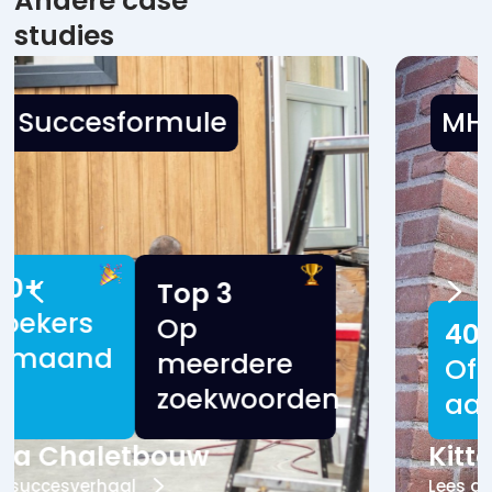
Andere case
studies
MHS Succesformule
400+
#1
Offerte
In Google
aanvragen
Kittenvoegen
Lees dit succesverhaal