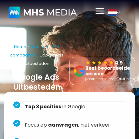
Home
-
Diensten
-
SEA
campagnes
-
Google Ads
★★★★★
4.9
Uitbesteden
Best beoordeelde
service
Google Ads
gecertificeerd door: Trustindex
Uitbesteden
Top 3 posities
in Google
Focus op
aanvragen
, niet verkeer