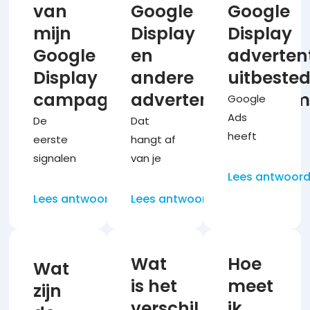
van
Google
Google
mijn
Display
Display
Google
en
adverten
Display
andere
uitbeste
campagnes
advertentieplatform
Google
Ads
De
Dat
heeft
eerste
hangt af
veel
signalen
van je
instellingen
Lees antwoor
zie je
doel. Wil
die
vaak
je
Lees antwoord
Lees antwoord
elkaar
binnen
directe
beïnvloeden.
een paar
aanvragen
Je zult
weken.
van
Wat
Hoe
Wat
echt tijd
Echte
mensen
is het
meet
moeten
zijn
optimalisatie
die
verschil
ik
vrijmaken
en
actief