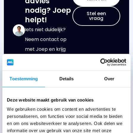
advies
nodig? Joep
Stel een
helpt!
vraag
Iets niet duidelijk?
Neem contact op
met Joep en krijg
antwoord op al jouw
vragen!
Toestemming
Details
Over
Deze website maakt gebruik van cookies
We gebruiken cookies om content en advertenties te
De belangrijkste soorten
personaliseren, om functies voor social media te bieden
en om ons websiteverkeer te analyseren. Ook delen we
display advertenties
informatie over uw gebruik van onze site met onze