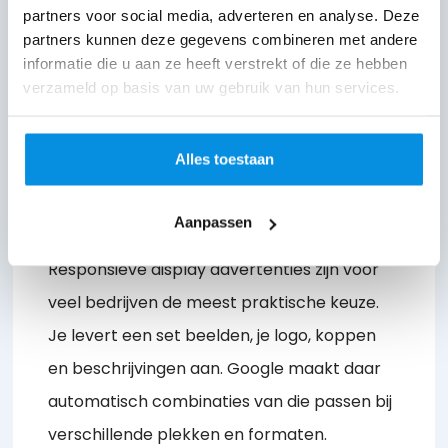
Niet elke display advertentie is hetzelfde. De
partners voor social media, adverteren en analyse. Deze
partners kunnen deze gegevens combineren met andere
vorm die je kiest bepaalt hoe snel je live kunt
informatie die u aan ze heeft verstrekt of die ze hebben
en hoeveel controle je hebt over het
verzameld op basis van uw gebruik van hun services.
ontwerp. Het is slim om vooraf te kiezen wat
je nodig hebt, want dat scheelt tijd en gedoe
Alles toestaan
in de opbouw.
Aanpassen
Responsieve display advertenties​
Responsieve display advertenties zijn voor
veel bedrijven de meest praktische keuze.
Je levert een set beelden, je logo, koppen
en beschrijvingen aan. Google maakt daar
automatisch combinaties van die passen bij
verschillende plekken en formaten.