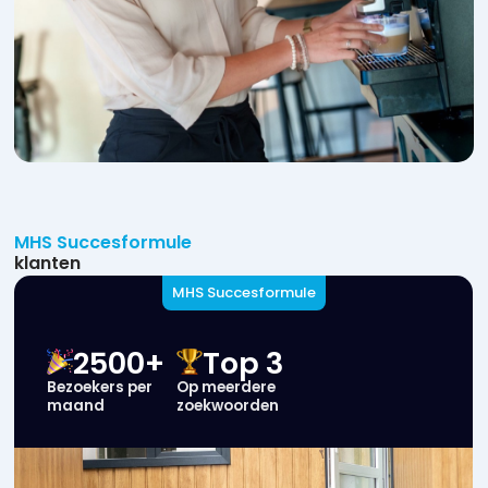
MHS Succesformule
klanten
MHS Succesformule
2500+
Top 3
Bezoekers per
Op meerdere
maand
zoekwoorden