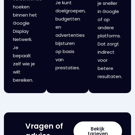
Je kunt
je sneller
hoeken
doelgroepen,
in Google
binnen het
budgetten
of op
Google
en
andere
Display
advertenties
platforms.
Netwerk.
bijsturen
Dat zorgt
Je
op basis
indirect
bepaalt
van
voor
zelf wie je
prestaties.
betere
wilt
resultaten.
bereiken.
Vragen of
Bekijk
tarieven