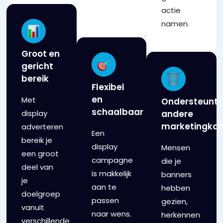
actie
namen.
Groot en
gericht
bereik
Flexibel
en
Met
Ondersteunt
schaalbaar
andere
display
marketingkan
adverteren
Een
bereik je
display
Mensen
een groot
campagne
die je
deel van
is makkelijk
banners
je
aan te
hebben
doelgroep
passen
gezien,
vanuit
naar wens.
herkennen
verschillende