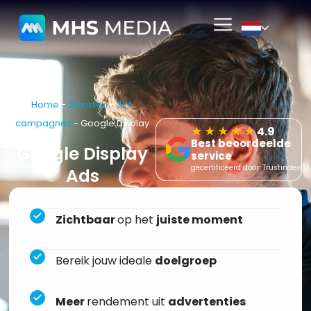
Home
-
Diensten
-
SEA
campagnes
-
Google Display
★★★★★
4.9
Best beoordeelde
Google Display
service
gecertificeerd door: Trustindex
Ads
Zichtbaar
op het
juiste moment
Bereik jouw ideale
doelgroep
Meer
rendement uit
advertenties