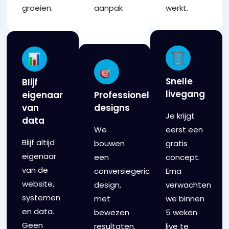
groeien.
aanpak
werkt.
Snelle
Blijf
livegang
eigenaar
Professionele
van
designs
Je krijgt
data
We
eerst een
Blijf altijd
bouwen
gratis
eigenaar
een
concept.
van de
conversiegericht
Erna
website,
design,
verwachten
systemen
met
we binnen
en data.
bewezen
5 weken
Geen
resultaten.
live te