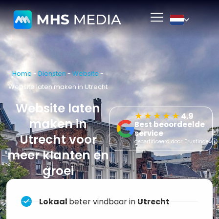
Home
-
Diensten
-
Website
-
Website laten maken in Utrecht
Website laten
★★★★★
4.9
maken in
Best beoordeelde
service
Utrecht voor
gecertificeerd door: Trustindex
meer klanten en
groei
Lokaal
beter vindbaar in
Utrecht