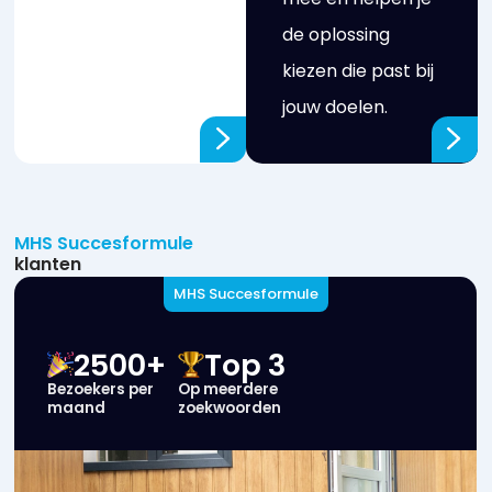
de oplossing
kiezen die past bij
jouw doelen.
MHS Succesformule
klanten
MHS Succesformule
2500+
Top 3
Bezoekers per
Op meerdere
maand
zoekwoorden